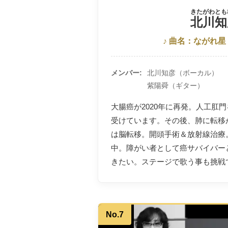
きたがわとも
北川知
♪ 曲名：ながれ星
メンバー
北川知彦（ボーカル）
紫陽舜（ギター）
大腸癌が2020年に再発。人工肛
受けています。その後、肺に転移が
は脳転移。開頭手術＆放射線治療
中。障がい者として癌サバイバー
きたい。ステージで歌う事も挑戦
No.7