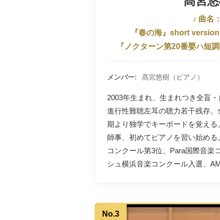
髙宮悠
♪ 曲名
『春の海』short version
『ノクターン第20番嬰ハ短調
メンバー
髙宮悠樹（ピアノ）
2003年生まれ、生まれつき全盲
進行性難聴左耳の聴力若干残存。
期より独学でキーボードを覚える。
師事、初めてピアノを習い始める
コンクール第3位、Para国際音楽
シュ横浜音楽コンクール入選、A
No.3