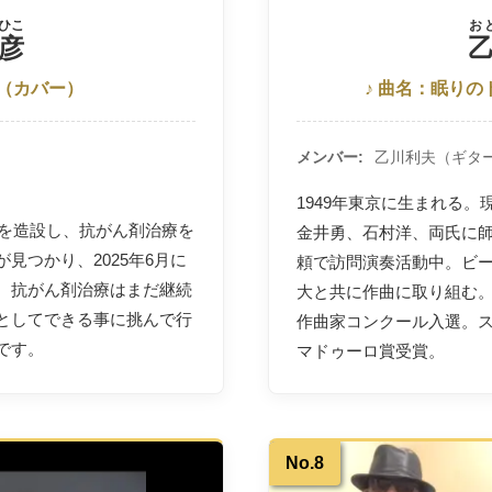
ひこ
お
彦
（カバー）
♪ 曲名：眠りの
メンバー
乙川利夫（ギタ
1949年東京に生まれる。
門を造設し、抗がん剤治療を
金井勇、石村洋、両氏に
見つかり、2025年6月に
頼で訪問演奏活動中。ビ
。抗がん剤治療はまだ継続
大と共に作曲に取り組む
としてできる事に挑んで行
作曲家コンクール入選。
です。
マドゥーロ賞受賞。
No.8