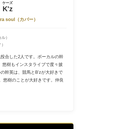
ケーズ
K'z
a soul
（カバー）
カル）
ノ）
投合した2人です。ボーカルの幹
が、悠樹もインスタライブで度々披
の幹英は、競馬とB'zが大好きで
歳。悠樹のことが大好きです。仲良
！