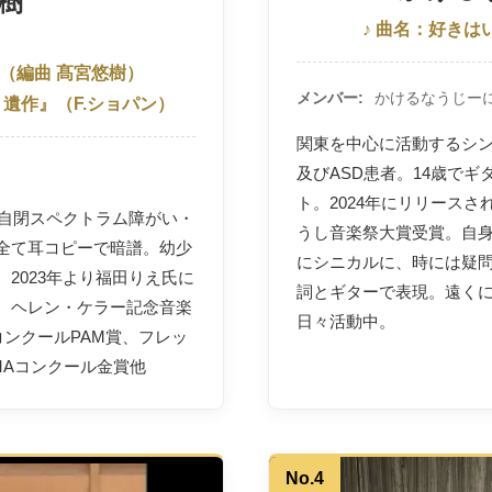
樹
♪ 曲名：好きは
：
（編曲 髙宮悠樹）
メンバー
かけるなうじー
 遺作』
（F.ショパン）
関東を中心に活動するシ
及びASD患者。14歳で
ト。2024年にリリースさ
・自閉スペクトラム障がい・
うし音楽祭大賞受賞。自
全て耳コピーで暗譜。幼少
にシニカルに、時には疑
2023年より福田りえ氏に
詞とギターで表現。遠く
。ヘレン・ケラー記念音楽
日々活動中。
コンクールPAM賞、フレッ
MAコンクール金賞他
No.4