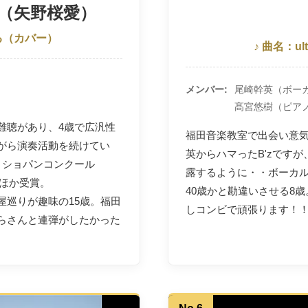
ら（矢野桜愛）
る
（カバー）
♪ 曲名：ultr
メンバー
尾崎幹英（ボー
髙宮悠樹（ピア
難聴があり、4歳で広汎性
福田音楽教室で出会い意気
がら演奏活動を続けてい
英からハマったB'zです
。ショパンコンクール
露するように・・ボーカル
賞ほか受賞。
40歳かと勘違いさせる8
屋巡りが趣味の15歳。福田
しコンビで頑張ります！
らさんと連弾がしたかった
。